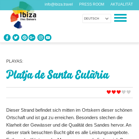
info@ibiza.travel
PRESS ROOM
AKTUALITÄT
DEUTSCH
ENTDECKEN SIE IBIZA
Was weißt du über die Insel?
PLAYAS:
Platja de Santa Eulària
GENIESSEN SIE IBIZA
Vorschläge für jeden Geschmack
AGENDA
Jeden Tag etwas Neues
Dieser Strand befindet sich mitten im Ortskern dieser schönen
Ortschaft und ist gut zu erreichen. Besonders stechen die
ORGANISIEREN SIE IHRE REISE
Klarheit der Gewässer und die Qualität des Sandes hervor. An
Praktische Daten
dieser stark besuchten Bucht gibt es alle Leistungsangebote.