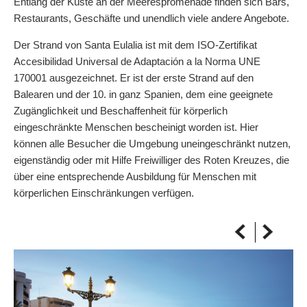
Entlang der Küste an der Meerespromenade finden sich Bars,
AUF DIE KARTE
Restaurants, Geschäfte und unendlich viele andere Angebote.
Kommen Sie immer an Ihrem Ziel an
Der Strand von Santa Eulalia ist mit dem ISO-Zertifikat
Accesibilidad Universal de Adaptación a la Norma UNE
170001 ausgezeichnet. Er ist der erste Strand auf den
Balearen und der 10. in ganz Spanien, dem eine geeignete
Zugänglichkeit und Beschaffenheit für körperlich
eingeschränkte Menschen bescheinigt worden ist. Hier
können alle Besucher die Umgebung uneingeschränkt nutzen,
eigenständig oder mit Hilfe Freiwilliger des Roten Kreuzes, die
über eine entsprechende Ausbildung für Menschen mit
körperlichen Einschränkungen verfügen.