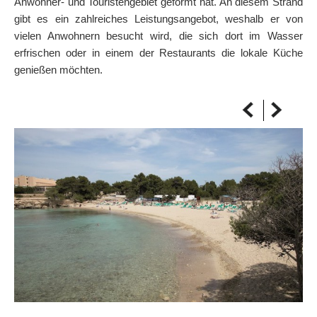
Anwohner- und Touristengebiet geformt hat. An diesem Strand
AUF DIE KARTE
gibt es ein zahlreiches Leistungsangebot, weshalb er von
Kommen Sie immer an Ihrem Ziel an
vielen Anwohnern besucht wird, die sich dort im Wasser
erfrischen oder in einem der Restaurants die lokale Küche
genießen möchten.