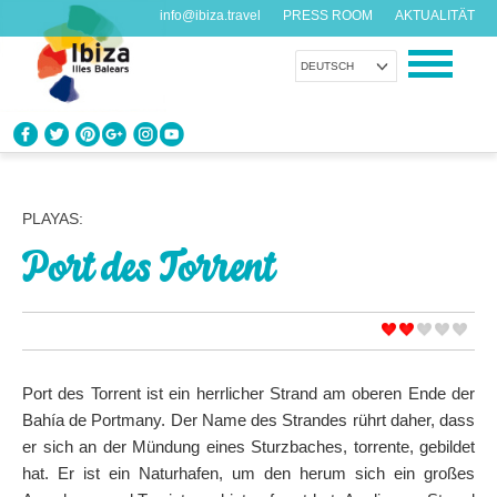
info@ibiza.travel
PRESS ROOM
AKTUALITÄT
DEUTSCH
ENTDECKEN SIE IBIZA
Was weißt du über die Insel?
PLAYAS:
Port des Torrent
GENIESSEN SIE IBIZA
Vorschläge für jeden Geschmack
AGENDA
Jeden Tag etwas Neues
Port des Torrent ist ein herrlicher Strand am oberen Ende der
Bahía de Portmany. Der Name des Strandes rührt daher, dass
ORGANISIEREN SIE IHRE REISE
er sich an der Mündung eines Sturzbaches, torrente, gebildet
Praktische Daten
hat. Er ist ein Naturhafen, um den herum sich ein großes