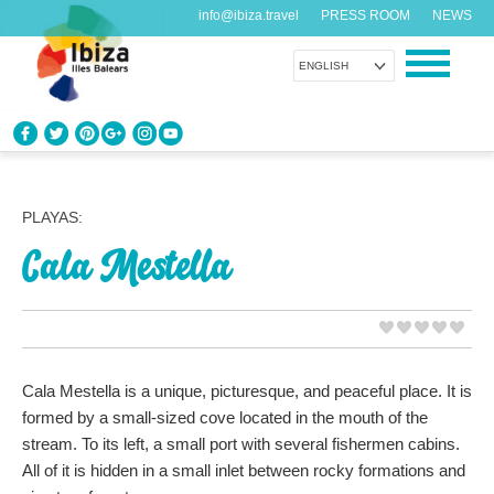
info@ibiza.travel
PRESS ROOM
NEWS
ENGLISH
KNOW IBIZA
What do you know about the island?
PLAYAS:
Cala Mestella
ENJOY IBIZA
Something for everybody
AGENDA
Another day, another adventure
Cala Mestella is a unique, picturesque, and peaceful place. It is
formed by a small-sized cove located in the mouth of the
ORGANIZE YOUR TRIP
stream. To its left, a small port with several fishermen cabins.
Before visiting
All of it is hidden in a small inlet between rocky formations and