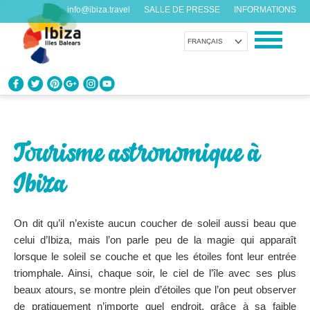
info@ibiza.travel
SALLE DE PRESSE
INFORMATIONS
FRANÇAIS
CONNAÎTRE IBIZA
Que savez-vous de l’île?
Tourisme astronomique à
PROFITEZ D’IBIZA
Ibiza
Pour tous les goûts
AGENDA
On dit qu’il n’existe aucun coucher de soleil aussi beau que
Chaque jour quelque chose de nouveau
celui d’Ibiza, mais l’on parle peu de la magie qui apparaît
lorsque le soleil se couche et que les étoiles font leur entrée
ORGANISER VOTRE VOYAGE
triomphale. Ainsi, chaque soir, le ciel de l’île avec ses plus
Avant de nous rendre visite
beaux atours, se montre plein d’étoiles que l’on peut observer
de pratiquement n’importe quel endroit, grâce à sa faible