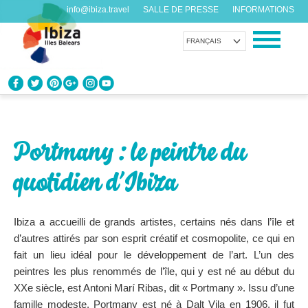
info@ibiza.travel
SALLE DE PRESSE
INFORMATIONS
FRANÇAIS
CONNAÎTRE IBIZA
Que savez-vous de l’île?
Portmany : le peintre du
PROFITEZ D’IBIZA
quotidien d’Ibiza
Pour tous les goûts
AGENDA
Ibiza a accueilli de grands artistes, certains nés dans l’île et
Chaque jour quelque chose de nouveau
d’autres attirés par son esprit créatif et cosmopolite, ce qui en
fait un lieu idéal pour le développement de l’art. L’un des
ORGANISER VOTRE VOYAGE
peintres les plus renommés de l’île, qui y est né au début du
Avant de nous rendre visite
XXe siècle, est Antoni Marí Ribas, dit « Portmany ». Issu d’une
famille modeste, Portmany est né à Dalt Vila en 1906, il fut