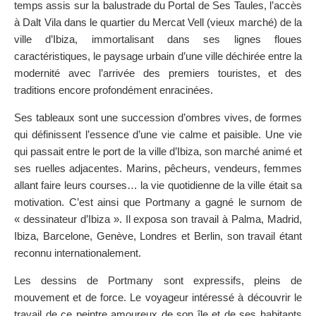
temps assis sur la balustrade du Portal de Ses Taules, l’accès
à Dalt Vila dans le quartier du Mercat Vell (vieux marché) de la
ville d’Ibiza, immortalisant dans ses lignes floues
caractéristiques, le paysage urbain d’une ville déchirée entre la
modernité avec l’arrivée des premiers touristes, et des
traditions encore profondément enracinées.
Ses tableaux sont une succession d’ombres vives, de formes
qui définissent l’essence d’une vie calme et paisible. Une vie
qui passait entre le port de la ville d’Ibiza, son marché animé et
ses ruelles adjacentes. Marins, pêcheurs, vendeurs, femmes
allant faire leurs courses… la vie quotidienne de la ville était sa
motivation. C’est ainsi que Portmany a gagné le surnom de
« dessinateur d’Ibiza ». Il exposa son travail à Palma, Madrid,
Ibiza, Barcelone, Genève, Londres et Berlin, son travail étant
reconnu internationalement.
Les dessins de Portmany sont expressifs, pleins de
mouvement et de force. Le voyageur intéressé à découvrir le
travail de ce peintre amoureux de son île et de ses habitants