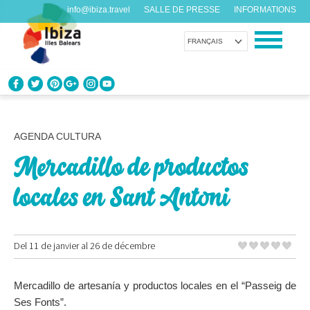
info@ibiza.travel
SALLE DE PRESSE
INFORMATIONS
FRANÇAIS
CONNAÎTRE IBIZA
Que savez-vous de l’île?
AGENDA CULTURA
Mercadillo de productos
PROFITEZ D’IBIZA
Pour tous les goûts
locales en Sant Antoni
AGENDA
Chaque jour quelque chose de nouveau
Del 11 de janvier al 26 de décembre
ORGANISER VOTRE VOYAGE
Mercadillo de artesanía y productos locales en el “Passeig de
Avant de nous rendre visite
Ses Fonts”.