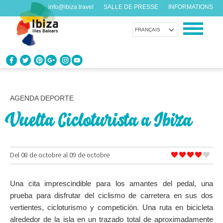
info@ibiza.travel
SALLE DE PRESSE
INFORMATIONS
FRANÇAIS
CONNAÎTRE IBIZA
Que savez-vous de l’île?
AGENDA DEPORTE
Vuelta Cicloturista a Ibiza
PROFITEZ D’IBIZA
Pour tous les goûts
Del 08 de octobre al 09 de octobre
AGENDA
Chaque jour quelque chose de nouveau
Una cita imprescindible para los amantes del pedal, una
ORGANISER VOTRE VOYAGE
prueba para disfrutar del ciclismo de carretera en sus dos
Avant de nous rendre visite
vertientes, cicloturismo y competición. Una ruta en bicicleta
alrededor de la isla en un trazado total de aproximadamente