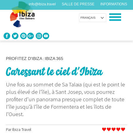
info@ibiza.travel
SALLE DE PRESSE
INFORMATIONS
FRANÇAIS
CONNAÎTRE IBIZA
Que savez-vous de l’île?
PROFITEZ D'IBIZA
IBIZA 365
:
Caressant le ciel d’Ibiza
PROFITEZ D’IBIZA
Pour tous les goûts
Une fois au sommet de Sa Talaia (qui est le point le
plus élevé de l’île), à Sant Josep, vous pourrez
AGENDA
profiter d’un panorama presque complet de toute
Chaque jour quelque chose de nouveau
l’île jusqu’à l’île de Formentera et les îlots de
l’Ouest.
ORGANISER VOTRE VOYAGE
Avant de nous rendre visite
Par
Ibiza Travel