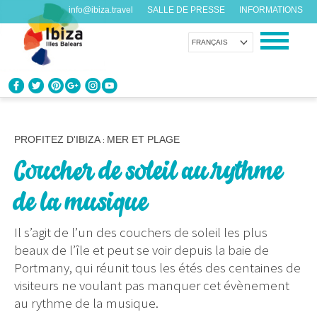
info@ibiza.travel
SALLE DE PRESSE
INFORMATIONS
FRANÇAIS
CONNAÎTRE IBIZA
Que savez-vous de l’île?
PROFITEZ D'IBIZA
MER ET PLAGE
:
Coucher de soleil au rythme
PROFITEZ D’IBIZA
Pour tous les goûts
de la musique
AGENDA
Il s’agit de l’un des couchers de soleil les plus
Chaque jour quelque chose de nouveau
beaux de l’île et peut se voir depuis la baie de
Portmany, qui réunit tous les étés des centaines de
ORGANISER VOTRE VOYAGE
visiteurs ne voulant pas manquer cet évènement
Avant de nous rendre visite
au rythme de la musique.