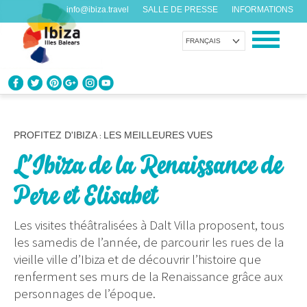
info@ibiza.travel
SALLE DE PRESSE
INFORMATIONS
FRANÇAIS
CONNAÎTRE IBIZA
Que savez-vous de l’île?
PROFITEZ D'IBIZA
LES MEILLEURES VUES
:
L’Ibiza de la Renaissance de
PROFITEZ D’IBIZA
Pour tous les goûts
Pere et Elisabet
AGENDA
Les visites théâtralisées à Dalt Villa proposent, tous
Chaque jour quelque chose de nouveau
les samedis de l’année, de parcourir les rues de la
vieille ville d’Ibiza et de découvrir l’histoire que
ORGANISER VOTRE VOYAGE
renferment ses murs de la Renaissance grâce aux
Avant de nous rendre visite
personnages de l’époque.