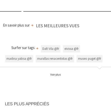
En savoir plus sur
LES MEILLEURES VUES
Surfer sur tags
Dalt Vila @fr
eivissa @fr
madina yabisa @fr
murallas renacentistas @fr
museo puget @fr
necrópolis Puig des molins @fr
UNESCO @fr
Voir plus
LES PLUS APPRÉCIÉS