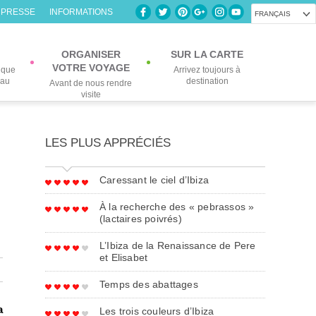
 PRESSE
INFORMATIONS
FRANÇAIS
ORGANISER
SUR LA CARTE
VOTRE VOYAGE
lque
Arrivez toujours à
eau
destination
Avant de nous rendre
visite
LES PLUS APPRÉCIÉS
Caressant le ciel d’Ibiza
À la recherche des « pebrassos »
(lactaires poivrés)
L’Ibiza de la Renaissance de Pere
et Elisabet
Temps des abattages
a
Les trois couleurs d’Ibiza