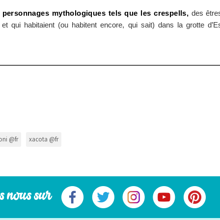
personnages mythologiques tels que les crespells,
des être
t qui habitaient (ou habitent encore, qui sait) dans la grotte d’E
oni @fr
xacota @fr
s nous sur