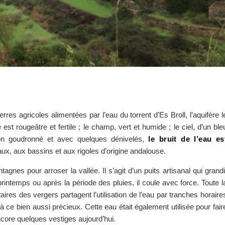
es agricoles alimentées par l’eau du torrent d’Es Broll, l’aquifère l
est rougeâtre et fertile ; le champ, vert et humide ; le ciel, d’un ble
non goudronné et avec quelques dénivelés,
le bruit de l’eau es
ux, aux bassins et aux rigoles d’origine andalouse.
tagnes pour arroser la vallée. Il s’agit d’un puits artisanal qui grandi
intemps ou après la période des pluies, il coule avec force. Toute l
taires des vergers partagent l’utilisation de l’eau par tranches horaire
ce bien aussi précieux. Cette eau était également utilisée pour fair
core quelques vestiges aujourd’hui.