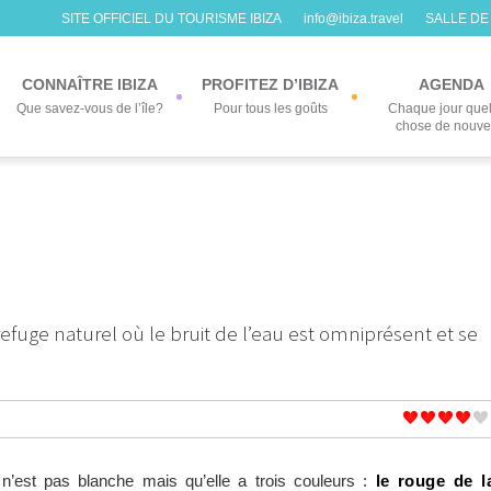
SITE OFFICIEL DU TOURISME IBIZA
info@ibiza.travel
SALLE DE
CONNAÎTRE IBIZA
PROFITEZ D’IBIZA
AGENDA
Que savez-vous de l’île?
Pour tous les goûts
Chaque jour que
chose de nouv
refuge naturel où le bruit de l’eau est omniprésent et se
 n’est pas blanche mais qu’elle a trois couleurs :
le rouge de l