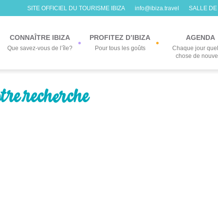
SITE OFFICIEL DU TOURISME IBIZA
info@ibiza.travel
SALLE DE
CONNAÎTRE IBIZA
PROFITEZ D’IBIZA
AGENDA
Que savez-vous de l’île?
Pour tous les goûts
Chaque jour que
chose de nouv
otre recherche