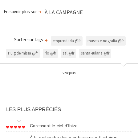
En savoir plus sur
À LA CAMPAGNE
Surfer sur tags
emprendada @fr
museo etnografía @fr
Puig de missa @fr
río @fr
sal @fr
santa eulària @fr
trull @fr
vino @fr
Voir plus
LES PLUS APPRÉCIÉS
Caressant le ciel d’Ibiza
À la recherche des « pebrassos » (lactaires