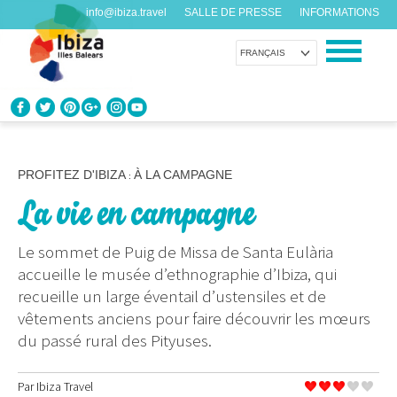
info@ibiza.travel
SALLE DE PRESSE
INFORMATIONS
FRANÇAIS
CONNAÎTRE IBIZA
Que savez-vous de l’île?
PROFITEZ D'IBIZA
À LA CAMPAGNE
:
La vie en campagne
PROFITEZ D’IBIZA
Pour tous les goûts
Le sommet de Puig de Missa de Santa Eulària
accueille le musée d’ethnographie d’Ibiza, qui
AGENDA
recueille un large éventail d’ustensiles et de
Chaque jour quelque chose de nouveau
vêtements anciens pour faire découvrir les mœurs
du passé rural des Pityuses.
ORGANISER VOTRE VOYAGE
Avant de nous rendre visite
Par
Ibiza Travel