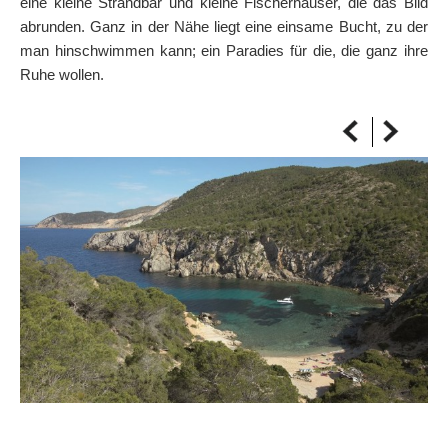
eine kleine Strandbar und kleine Fischerhäuser, die das Bild
AUF DIE KARTE
abrunden. Ganz in der Nähe liegt eine einsame Bucht, zu der
Kommen Sie immer an Ihrem Ziel an
man hinschwimmen kann; ein Paradies für die, die ganz ihre
Ruhe wollen.