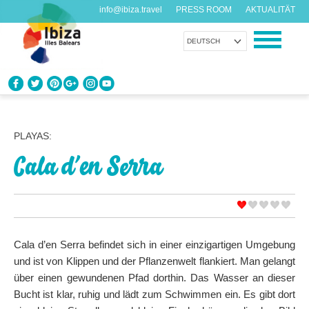
info@ibiza.travel
PRESS ROOM
AKTUALITÄT
DEUTSCH
ENTDECKEN SIE IBIZA
Was weißt du über die Insel?
PLAYAS:
Cala d’en Serra
GENIESSEN SIE IBIZA
Vorschläge für jeden Geschmack
AGENDA
Jeden Tag etwas Neues
Cala d’en Serra befindet sich in einer einzigartigen Umgebung
und ist von Klippen und der Pflanzenwelt flankiert. Man gelangt
ORGANISIEREN SIE IHRE REISE
über einen gewundenen Pfad dorthin. Das Wasser an dieser
Praktische Daten
Bucht ist klar, ruhig und lädt zum Schwimmen ein. Es gibt dort