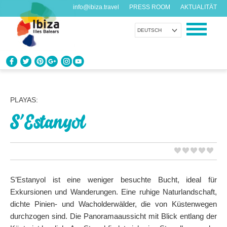
info@ibiza.travel
PRESS ROOM
AKTUALITÄT
DEUTSCH
ENTDECKEN SIE IBIZA
Was weißt du über die Insel?
PLAYAS:
S’Estanyol
GENIESSEN SIE IBIZA
Vorschläge für jeden Geschmack
AGENDA
Jeden Tag etwas Neues
S’Estanyol ist eine weniger besuchte Bucht, ideal für
Exkursionen und Wanderungen. Eine ruhige Naturlandschaft,
ORGANISIEREN SIE IHRE REISE
dichte Pinien- und Wacholderwälder, die von Küstenwegen
Praktische Daten
durchzogen sind. Die Panoramaaussicht mit Blick entlang der