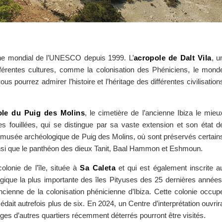
oine mondial de l’UNESCO depuis 1999. L’
acropole de Dalt Vila
, u
férentes cultures, comme la colonisation des Phéniciens, le mond
 pourrez admirer l’histoire et l’héritage des différentes civilisation
ole du Puig des Molins
, le cimetière de l’ancienne Ibiza le mieu
fouillées, qui se distingue par sa vaste extension et son état d
 musée archéologique de Puig des Molins, où sont préservés certain
insi que le panthéon des dieux Tanit, Baal Hammon et Eshmoun.
olonie de l’île, située à
Sa Caleta
et qui est également inscrite a
ogique la plus importante des îles Pityuses des 25 dernières années
ancienne de la colonisation phénicienne d’Ibiza. Cette colonie occup
dait autrefois plus de six. En 2024, un Centre d’interprétation ouvrir
tiges d’autres quartiers récemment déterrés pourront être visités.