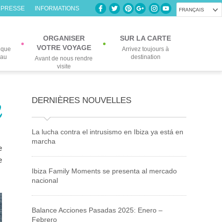
 PRESSE
INFORMATIONS
FRANÇAIS
ORGANISER
SUR LA CARTE
VOTRE VOYAGE
lque
Arrivez toujours à
eau
destination
Avant de nous rendre
visite
DERNIÈRES NOUVELLES
l
La lucha contra el intrusismo en Ibiza ya está en
marcha
e
e
Ibiza Family Moments se presenta al mercado
nacional
Balance Acciones Pasadas 2025: Enero –
Febrero