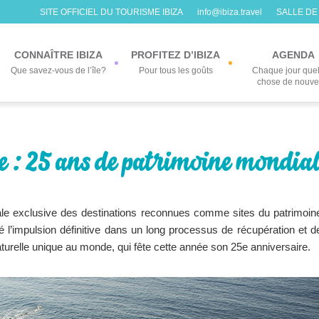
SITE OFFICIEL DU TOURISME IBIZA
info@ibiza.travel
SALLE DE
CONNAÎTRE IBIZA
PROFITEZ D’IBIZA
AGENDA
Que savez-vous de l’île?
Pour tous les goûts
Chaque jour que
chose de nouv
ure : 25 ans de patrimoine mondia
iale exclusive des destinations reconnues comme sites du patrimoin
é l’impulsion définitive dans un long processus de récupération et d
naturelle unique au monde, qui fête cette année son 25e anniversaire.