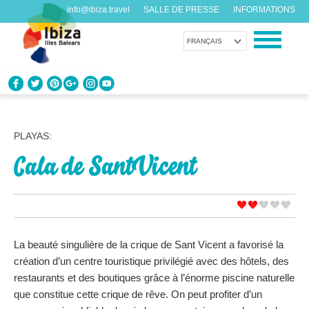
info@ibiza.travel
SALLE DE PRESSE
INFORMATIONS
FRANÇAIS
CONNAÎTRE IBIZA
Que savez-vous de l’île?
PLAYAS:
Cala de Sant Vicent
PROFITEZ D’IBIZA
Pour tous les goûts
AGENDA
Chaque jour quelque chose de nouveau
La beauté singulière de la crique de Sant Vicent a favorisé la
création d’un centre touristique privilégié avec des hôtels, des
ORGANISER VOTRE VOYAGE
restaurants et des boutiques grâce à l’énorme piscine naturelle
Avant de nous rendre visite
que constitue cette crique de rêve. On peut profiter d’un