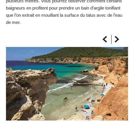
plusieurs mètres. Vous pourrez observer comment certains
SUR LA CARTE
baigneurs en profitent pour prendre un bain d’argile tonifiant
Arrivez toujours à destination
que l’on extrait en mouillant la surface du talus avec de l’eau
de mer.