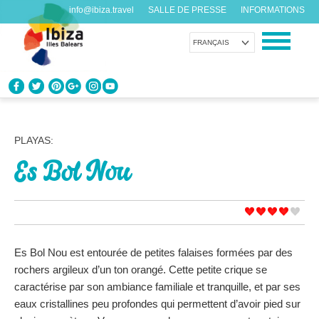
info@ibiza.travel
SALLE DE PRESSE
INFORMATIONS
FRANÇAIS
CONNAÎTRE IBIZA
Que savez-vous de l’île?
PLAYAS:
Es Bol Nou
PROFITEZ D’IBIZA
Pour tous les goûts
AGENDA
Chaque jour quelque chose de nouveau
Es Bol Nou est entourée de petites falaises formées par des
rochers argileux d’un ton orangé. Cette petite crique se
ORGANISER VOTRE VOYAGE
caractérise par son ambiance familiale et tranquille, et par ses
Avant de nous rendre visite
eaux cristallines peu profondes qui permettent d’avoir pied sur