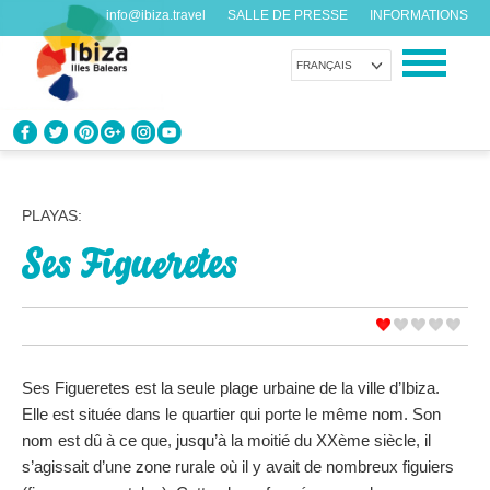
info@ibiza.travel
SALLE DE PRESSE
INFORMATIONS
FRANÇAIS
CONNAÎTRE IBIZA
Que savez-vous de l’île?
PLAYAS:
Ses Figueretes
PROFITEZ D’IBIZA
Pour tous les goûts
AGENDA
Chaque jour quelque chose de nouveau
Ses Figueretes est la seule plage urbaine de la ville d’Ibiza.
Elle est située dans le quartier qui porte le même nom. Son
ORGANISER VOTRE VOYAGE
nom est dû à ce que, jusqu’à la moitié du XXème siècle, il
Avant de nous rendre visite
s’agissait d’une zone rurale où il y avait de nombreux figuiers