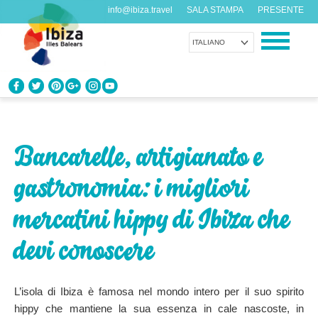
info@ibiza.travel
SALA STAMPA
PRESENTE
ITALIANO
CONOSCI IBIZA
Cosa sai dell’isola?
Bancarelle, artigianato e
GODITI IBIZA
gastronomia: i migliori
Proposte per tutti i gusti
mercatini hippy di Ibiza che
AGENDA
Ogni giorno qualcosa di nuovo
devi conoscere
ORGANIZZA IL TUO VIAGGIO
L’isola di Ibiza è famosa nel mondo intero per il suo spirito
Dati pratici
hippy che mantiene la sua essenza in cale nascoste, in