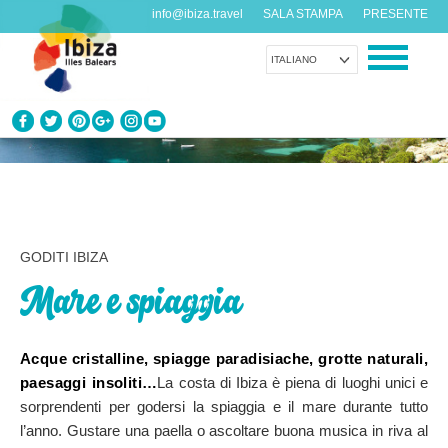
info@ibiza.travel
SALA STAMPA
PRESENTE
ITALIANO
CONOSCI IBIZA
Cosa sai dell’isola?
GODITI IBIZA
GODITI IBIZA
Proposte per tutti i gusti
Mare e spiaggia
AGENDA
Ogni giorno qualcosa di nuovo
Acque cristalline, spiagge paradisiache, grotte naturali,
paesaggi insoliti…
La costa di Ibiza è piena di luoghi unici e
ORGANIZZA IL TUO VIAGGIO
sorprendenti per godersi la spiaggia e il mare durante tutto
Dati pratici
l’anno. Gustare una paella o ascoltare buona musica in riva al