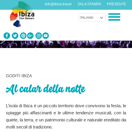
info@ibiza.travel
SALA STAMPA
PRESENTE
ITALIANO
CONOSCI IBIZA
Cosa sai dell’isola?
GODITI IBIZA
GODITI IBIZA
Proposte per tutti i gusti
Al calar della notte
AGENDA
Ogni giorno qualcosa di nuovo
L’isola di Ibiza è un piccolo territorio dove convivono la festa, le
spiagge più affascinanti e le ultime tendenze musicali, con la
ORGANIZZA IL TUO VIAGGIO
quiete, la terra, e un patrimonio culturale e naturale ereditato da
Dati pratici
molti secoli di tradizione.