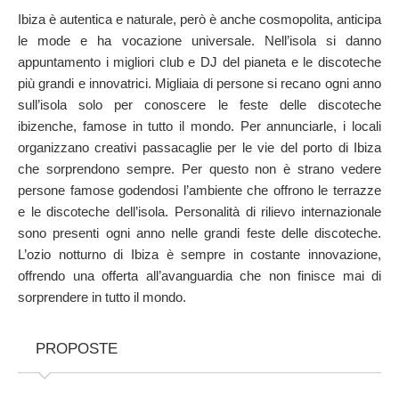
SULLA MAPPA
Ibiza è autentica e naturale, però è anche cosmopolita, anticipa
Arriva sempre a destinazione
le mode e ha vocazione universale. Nell’isola si danno
appuntamento i migliori club e DJ del pianeta e le discoteche
più grandi e innovatrici. Migliaia di persone si recano ogni anno
sull’isola solo per conoscere le feste delle discoteche
ibizenche, famose in tutto il mondo. Per annunciarle, i locali
organizzano creativi passacaglie per le vie del porto di Ibiza
che sorprendono sempre. Per questo non è strano vedere
persone famose godendosi l’ambiente che offrono le terrazze
e le discoteche dell’isola. Personalità di rilievo internazionale
sono presenti ogni anno nelle grandi feste delle discoteche.
L’ozio notturno di Ibiza è sempre in costante innovazione,
offrendo una offerta all’avanguardia che non finisce mai di
sorprendere in tutto il mondo.
PROPOSTE