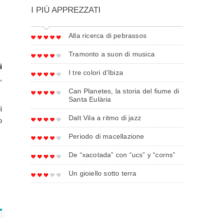
I PIÙ APPREZZATI
Alla ricerca di pebrassos
Tramonto a suon di musica
i
I tre colori d’Ibiza
,
Can Planetes, la storia del fiume di
Santa Eulària
i
Dalt Vila a ritmo di jazz
o
Periodo di macellazione
De “xacotada” con “ucs” y “corns”
Un gioiello sotto terra