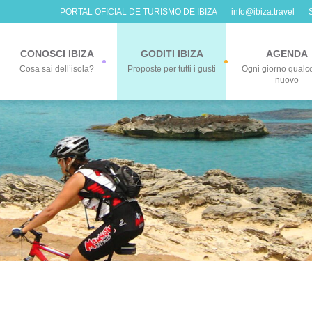
PORTAL OFICIAL DE TURISMO DE IBIZA
info@ibiza.travel
CONOSCI IBIZA
GODITI IBIZA
AGENDA
Cosa sai dell’isola?
Proposte per tutti i gusti
Ogni giorno qualc
nuovo