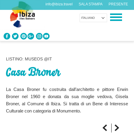
info@ibiza.travel
SALA STAMPA
PRESENTE
ITALIANO
CONOSCI IBIZA
Cosa sai dell’isola?
LISTINO: MUSEOS @IT
Casa Broner
GODITI IBIZA
Proposte per tutti i gusti
La Casa Broner fu costruita dall’architetto e pittore Erwin
AGENDA
Broner nel 1960 e donata da sua moglie vedova, Gisela
Ogni giorno qualcosa di nuovo
Broner, al Comune di Ibiza. Si tratta di un Bene di Interesse
Culturale con categoria di Monumento.
ORGANIZZA IL TUO VIAGGIO
Dati pratici