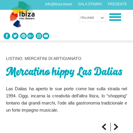
info@ibiza.travel
SALA STAMPA
PRESENTE
ITALIANO
CONOSCI IBIZA
Cosa sai dell’isola?
LISTINO: MERCATINI DI ARTIGIANATO
Mercatino hippy Las Dalias
GODITI IBIZA
Proposte per tutti i gusti
Las Dalias ha aperto le sue porte come bar sulla strada nel
AGENDA
1994. Oggi, incarna la creatività dell’altra Ibiza, lo “shopping”
Ogni giorno qualcosa di nuovo
lontano dai grandi marchi, l’ode alla gastronomia tradizionale e
un forte impegno musicale.
ORGANIZZA IL TUO VIAGGIO
Dati pratici