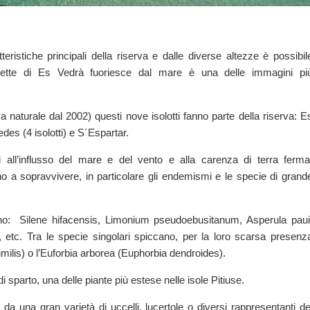
ristiche principali della riserva e dalle diverse altezze è possibil
uette di Es Vedrà fuoriesce dal mare è una delle immagini pi
a naturale dal 2002) questi nove isolotti fanno parte della riserva: E
des (4 isolotti) e S´Espartar.
i all’influsso del mare e del vento e alla carenza di terra ferma
o a sopravvivere, in particolare gli endemismi e le specie di grand
 sono: Silene hifacensis, Limonium pseudoebusitanum, Asperula paui
, etc. Tra le specie singolari spiccano, per la loro scarsa presenz
milis) o l’Euforbia arborea (Euphorbia dendroides).
di sparto, una delle piante più estese nelle isole Pitiuse.
 da una gran varietà di uccelli, lucertole o diversi rappresentanti de