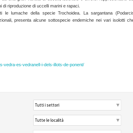
hi di riproduzione di uccelli marini e rapaci.
vanti le lumache della specie Trochoidea. La sargantana (Podarci
zionali, presenta alcune sottospecie endemiche nei vari isolotti ch
-vedra-es-vedranell-i-dels-illots-de-ponent/