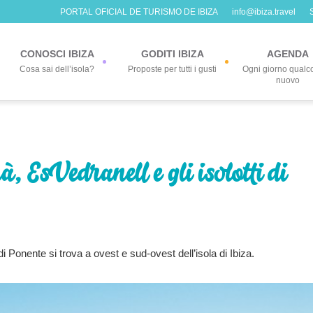
PORTAL OFICIAL DE TURISMO DE IBIZA
info@ibiza.travel
CONOSCI IBIZA
GODITI IBIZA
AGENDA
Cosa sai dell’isola?
Proposte per tutti i gusti
Ogni giorno qualc
nuovo
, Es Vedranell e gli isolotti di
di Ponente si trova a ovest e sud-ovest dell’isola di Ibiza.