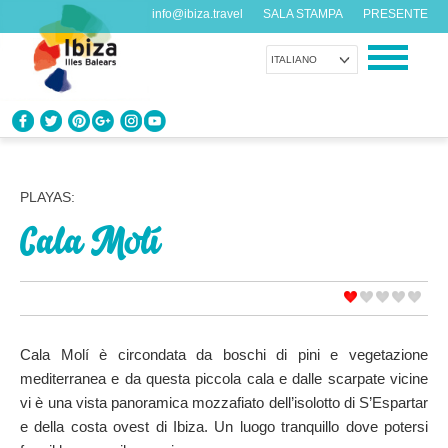
info@ibiza.travel
SALA STAMPA
PRESENTE
ITALIANO
CONOSCI IBIZA
Cosa sai dell’isola?
PLAYAS:
Cala Molí
GODITI IBIZA
Proposte per tutti i gusti
AGENDA
Ogni giorno qualcosa di nuovo
Cala Molí è circondata da boschi di pini e vegetazione
mediterranea e da questa piccola cala e dalle scarpate vicine
ORGANIZZA IL TUO VIAGGIO
vi è una vista panoramica mozzafiato dell’isolotto di S’Espartar
Dati pratici
e della costa ovest di Ibiza. Un luogo tranquillo dove potersi