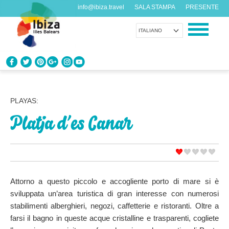
info@ibiza.travel
SALA STAMPA
PRESENTE
ITALIANO
CONOSCI IBIZA
Cosa sai dell’isola?
PLAYAS:
Platja d’es Canar
GODITI IBIZA
Proposte per tutti i gusti
AGENDA
Ogni giorno qualcosa di nuovo
Attorno a questo piccolo e accogliente porto di mare si è
sviluppata un’area turistica di gran interesse con numerosi
ORGANIZZA IL TUO VIAGGIO
stabilimenti alberghieri, negozi, caffetterie e ristoranti. Oltre a
Dati pratici
farsi il bagno in queste acque cristalline e trasparenti, cogliete