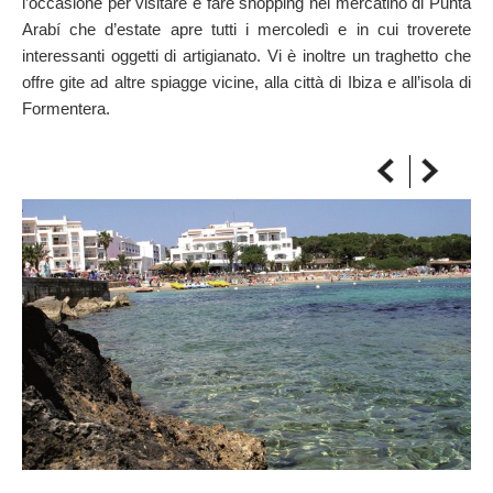
l’occasione per visitare e fare shopping nel mercatino di Punta
SULLA MAPPA
Arabí che d’estate apre tutti i mercoledì e in cui troverete
Arriva sempre a destinazione
interessanti oggetti di artigianato. Vi è inoltre un traghetto che
offre gite ad altre spiagge vicine, alla città di Ibiza e all’isola di
Formentera.