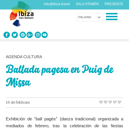
info@ibiza.travel
SALA STAMPA
PRESENTE
ITALIANO
CONOSCI IBIZA
Cosa sai dell’isola?
AGENDA CULTURA
Ballada pagesa en Puig de
GODITI IBIZA
Proposte per tutti i gusti
Missa
AGENDA
Ogni giorno qualcosa di nuovo
19 de febbraio
ORGANIZZA IL TUO VIAGGIO
Exhibición de “ball pagès” (danza tradicional) organizada a
Dati pratici
mediados de febrero, tras la celebración de las fiestas