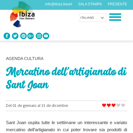
info@ibiza.travel
SALA STAMPA
PRESENTE
ITALIANO
CONOSCI IBIZA
Cosa sai dell’isola?
AGENDA CULTURA
Mercatino dell’artigianato di
GODITI IBIZA
Proposte per tutti i gusti
Sant Joan
AGENDA
Ogni giorno qualcosa di nuovo
Del 01 de gennaio al 31 de dicembre
ORGANIZZA IL TUO VIAGGIO
Sant Joan ospita tutte le settimane un interessante e variato
Dati pratici
mercatino dell’artigianato in cui poter trovare sia prodotti di