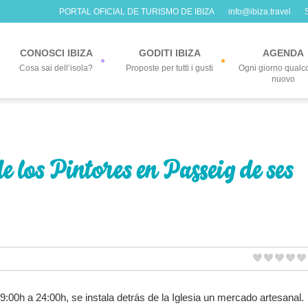
PORTAL OFICIAL DE TURISMO DE IBIZA
info@ibiza.travel
CONOSCI IBIZA
GODITI IBIZA
AGENDA
Cosa sai dell’isola?
Proposte per tutti i gusti
Ogni giorno qualc
nuovo
 los Pintores en Passeig de ses
:00h a 24:00h, se instala detrás de la Iglesia un mercado artesanal.