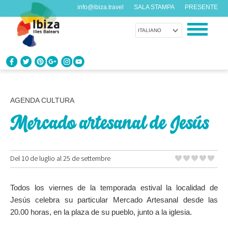
info@ibiza.travel
SALA STAMPA
PRESENTE
ITALIANO
CONOSCI IBIZA
Cosa sai dell’isola?
AGENDA CULTURA
Mercado artesanal de Jesús
GODITI IBIZA
Proposte per tutti i gusti
Del 10 de luglio al 25 de settembre
AGENDA
Ogni giorno qualcosa di nuovo
Todos los viernes de la temporada estival la localidad de
ORGANIZZA IL TUO VIAGGIO
Jesús celebra su particular Mercado Artesanal desde las
Dati pratici
20.00 horas, en la plaza de su pueblo, junto a la iglesia.