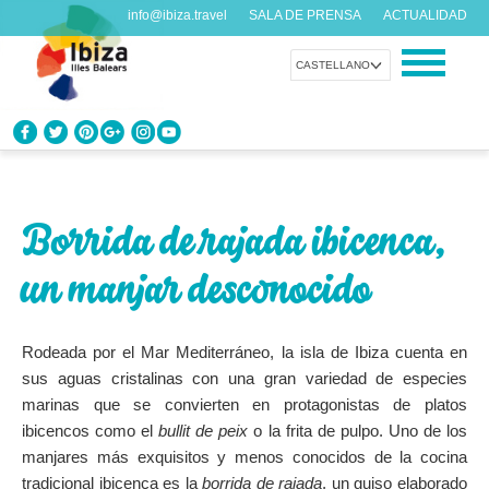
info@ibiza.travel
SALA DE PRENSA
ACTUALIDAD
CASTELLANO
CONOCE IBIZA
¿Qué sabes de la isla?
Borrida de rajada ibicenca,
DISFRUTA IBIZA
un manjar desconocido
Propuestas para todos los gustos
AGENDA
Rodeada por el Mar Mediterráneo, la isla de Ibiza cuenta en
Cada día algo nuevo
sus aguas cristalinas con una gran variedad de especies
marinas que se convierten en protagonistas de platos
ORGANIZA TU VIAJE
ibicencos como el
bullit de peix
o la frita de pulpo. Uno de los
Datos prácticos antes de visitarnos
manjares más exquisitos y menos conocidos de la cocina
tradicional ibicenca es la
borrida de rajada
, un guiso elaborado