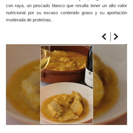
con raya, un pescado blanco que resulta tener un alto valor
SOBRE EL MAPA
nutricional por su escaso contenido graso y su aportación
Llega siempre a tu destino
moderada de proteínas.