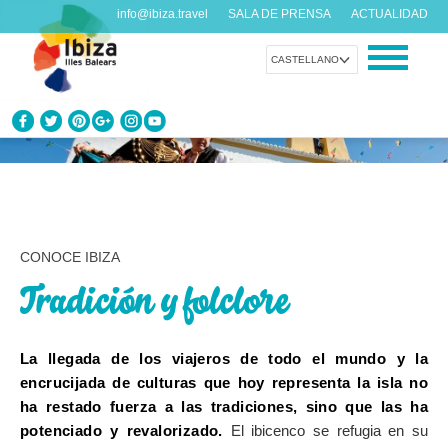
info@ibiza.travel
SALA DE PRENSA
ACTUALIDAD
CASTELLANO
CONOCE IBIZA
¿Qué sabes de la isla?
DISFRUTA IBIZA
CONOCE IBIZA
Propuestas para todos los gustos
Tradición y folclore
AGENDA
Cada día algo nuevo
La llegada de los viajeros de todo el mundo y la
encrucijada de culturas que hoy representa la isla no
ORGANIZA TU VIAJE
ha restado fuerza a las tradiciones, sino que las ha
Datos prácticos antes de visitarnos
potenciado y revalorizado.
El ibicenco se refugia en su