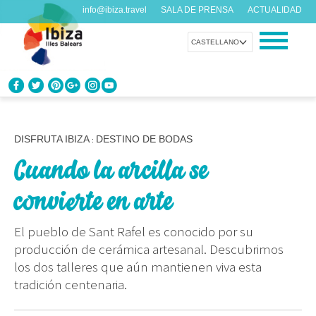
info@ibiza.travel
SALA DE PRENSA
ACTUALIDAD
CASTELLANO
CONOCE IBIZA
¿Qué sabes de la isla?
DISFRUTA IBIZA
DESTINO DE BODAS
:
Cuando la arcilla se
DISFRUTA IBIZA
Propuestas para todos los gustos
convierte en arte
AGENDA
El pueblo de Sant Rafel es conocido por su
Cada día algo nuevo
producción de cerámica artesanal. Descubrimos
los dos talleres que aún mantienen viva esta
ORGANIZA TU VIAJE
tradición centenaria.
Datos prácticos antes de visitarnos