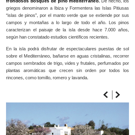
frondosos bosques de pino mediterráneo.
De hecho, los
SOBRE EL MAPA
griegos denominaron a Ibiza y Formentera las Islas Pitiusas
Llega siempre a tu destino
“islas de pinos”, por el manto verde que se extiende por sus
campos y montañas a lo largo de todo el año. Los pinos
caracterizan el paisaje de la isla desde hace 7.000 años,
según han constatado estudios científicos recientes.
En la isla podrá disfrutar de espectaculares puestas de sol
sobre el Mediterráneo, bañarse en aguas cristalinas, recorrer
campos sembrados de trigo, vides y frutales, perfumados por
plantas aromáticas que crecen sin orden por todos los
rincones, como tomillo, romero y lavanda.