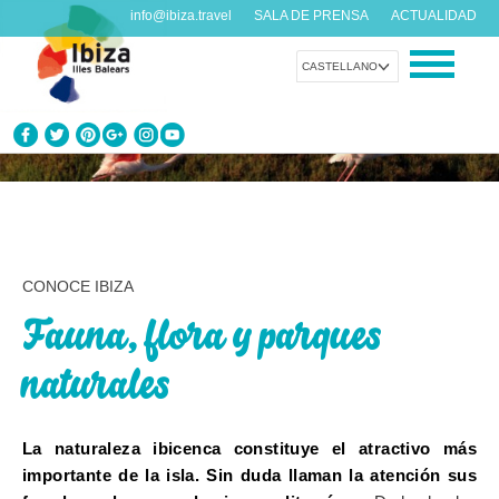
info@ibiza.travel
SALA DE PRENSA
ACTUALIDAD
CASTELLANO
CONOCE IBIZA
¿Qué sabes de la isla?
DISFRUTA IBIZA
CONOCE IBIZA
Propuestas para todos los gustos
Fauna, flora y parques
AGENDA
naturales
Cada día algo nuevo
ORGANIZA TU VIAJE
La naturaleza ibicenca constituye el atractivo más
Datos prácticos antes de visitarnos
importante de la isla. Sin duda llaman la atención sus