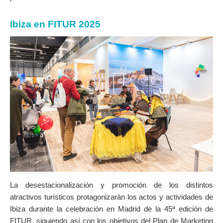
SOBRE EL MAPA
Llega siempre a tu destino
Ibiza en FITUR 2025
La desestacionalización y promoción de los distintos
atractivos turísticos protagonizarán los actos y actividades de
Ibiza durante la celebración en Madrid de la 45ª edición de
FITUR, siguiendo así con los objetivos del Plan de Marketing