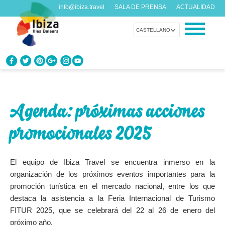
info@ibiza.travel
SALA DE PRENSA
ACTUALIDAD
CASTELLANO
CONOCE IBIZA
¿Qué sabes de la isla?
Agenda: próximas acciones
DISFRUTA IBIZA
promocionales 2025
Propuestas para todos los gustos
AGENDA
El equipo de Ibiza Travel se encuentra inmerso en la
Cada día algo nuevo
organización de los próximos eventos importantes para la
promoción turística en el mercado nacional, entre los que
ORGANIZA TU VIAJE
destaca la asistencia a la Feria Internacional de Turismo
Datos prácticos antes de visitarnos
FITUR 2025, que se celebrará del 22 al 26 de enero del
próximo año.