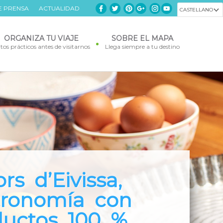
E PRENSA
ACTUALIDAD
CASTELLANO
ORGANIZA TU VIAJE
SOBRE EL MAPA
tos prácticos antes de visitarnos
Llega siempre a tu destino
imonio de la
ición, cultura y
rs d’Eivissa,
isla perfecta
deceres bajo el
araíso en el
anidad por la
lore, descubre
tronomía con
 practicar
 y con una
terráneo, todas
SCO
mil caras de
ductos 100 %
rtes al aire
ia especial
islas en una