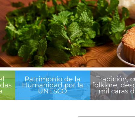
el
Patrimonio de la
Tradición, c
odas
Humanidad por la
folklore, des
a
UNESCO
mil caras d