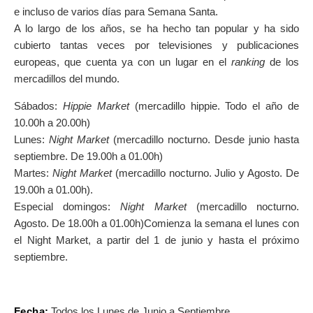
e incluso de varios días para Semana Santa.
SOBRE EL MAPA
A lo largo de los años, se ha hecho tan popular y ha sido
Llega siempre a tu destino
cubierto tantas veces por televisiones y publicaciones
europeas, que cuenta ya con un lugar en el
ranking
de los
mercadillos del mundo.
Sábados:
Hippie Market
(mercadillo hippie. Todo el año de
10.00h a 20.00h)
Lunes:
Night Market
(mercadillo nocturno.
Desde junio hasta
septiembre. De 19.00h a 01.00h)
Martes:
Night Market
(mercadillo nocturno. Julio y Agosto. De
19.00h a 01.00h).
Especial domingos:
Night Market
(mercadillo nocturno.
Agosto. De 18.00h a 01.00h)Comienza la semana el lunes con
el Night Market, a partir del 1 de junio y hasta el próximo
septiembre.
Fecha:
Todos los Lunes de Junio a Septiembre.