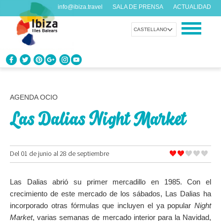
info@ibiza.travel
SALA DE PRENSA
ACTUALIDAD
CASTELLANO
CONOCE IBIZA
¿Qué sabes de la isla?
AGENDA OCIO
Las Dalias Night Market
DISFRUTA IBIZA
Propuestas para todos los gustos
Del 01 de junio al 28 de septiembre
AGENDA
Cada día algo nuevo
Las Dalias abrió su primer mercadillo en 1985. Con el
ORGANIZA TU VIAJE
crecimiento de este mercado de los sábados, Las Dalias ha
Datos prácticos antes de visitarnos
incorporado otras fórmulas que incluyen el ya popular
Night
Market
, varias semanas de mercado interior para la Navidad,