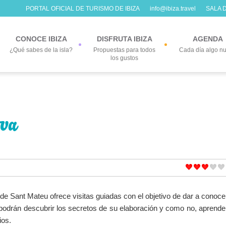
PORTAL OFICIAL DE TURISMO DE IBIZA
info@ibiza.travel
SALA 
CONOCE IBIZA
DISFRUTA IBIZA
AGENDA
¿Qué sabes de la isla?
Propuestas para todos
Cada día algo n
los gustos
ova
de Sant Mateu ofrece visitas guiadas con el objetivo de dar a conoce
 podrán descubrir los secretos de su elaboración y como no, aprende
ios.