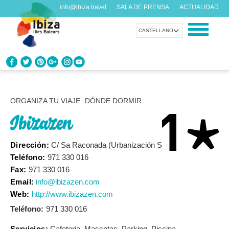
info@ibiza.travel
SALA DE PRENSA
ACTUALIDAD
CASTELLANO
CONOCE IBIZA
¿Qué sabes de la isla?
ORGANIZA TU VIAJE
DÓNDE DORMIR
:
Ibizazen
DISFRUTA IBIZA
Propuestas para todos los gustos
Dirección:
C/ Sa Raconada (Urbanización Siesta)
Teléfono:
971 330 016
AGENDA
Fax:
971 330 016
Cada día algo nuevo
Email:
info@ibizazen.com
Web:
http://www.ibizazen.com
ORGANIZA TU VIAJE
Teléfono
971 330 016
Datos prácticos antes de visitarnos
Servicios:
Cafeteria, Mascotas, Parking, Piscina