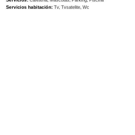
SOBRE EL MAPA
Servicios habitación:
Tv, Tvsatelite, Wc
Llega siempre a tu destino