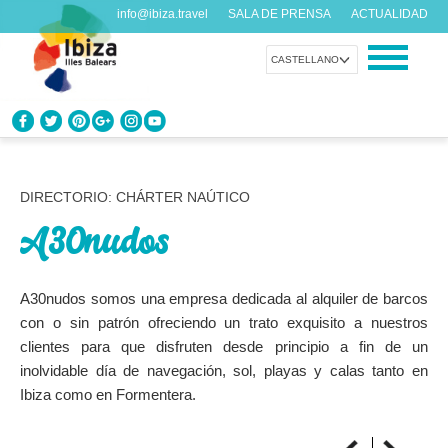
info@ibiza.travel
SALA DE PRENSA
ACTUALIDAD
CASTELLANO
CONOCE IBIZA
¿Qué sabes de la isla?
DIRECTORIO: CHÁRTER NAÚTICO
A30nudos
DISFRUTA IBIZA
Propuestas para todos los gustos
A30nudos somos una empresa dedicada al alquiler de barcos
AGENDA
con o sin patrón ofreciendo un trato exquisito a nuestros
Cada día algo nuevo
clientes para que disfruten desde principio a fin de un
inolvidable día de navegación, sol, playas y calas tanto en
ORGANIZA TU VIAJE
Ibiza como en Formentera.
Datos prácticos antes de visitarnos