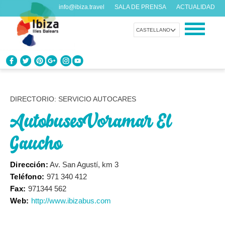
info@ibiza.travel
SALA DE PRENSA
ACTUALIDAD
CASTELLANO
CONOCE IBIZA
¿Qué sabes de la isla?
DIRECTORIO: SERVICIO AUTOCARES
Autobuses Voramar El
DISFRUTA IBIZA
Propuestas para todos los gustos
Gaucho
AGENDA
Dirección:
Av. San Agustí, km 3
Cada día algo nuevo
Teléfono:
971 340 412
Fax:
971344 562
ORGANIZA TU VIAJE
Web:
http://www.ibizabus.com
Datos prácticos antes de visitarnos