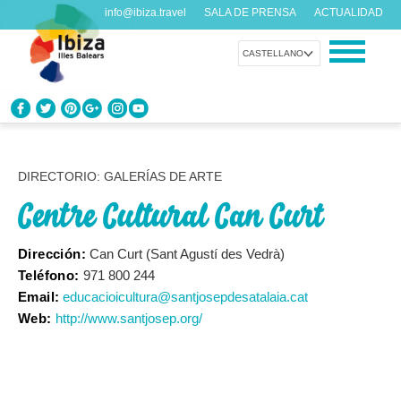
info@ibiza.travel
SALA DE PRENSA
ACTUALIDAD
CASTELLANO
CONOCE IBIZA
¿Qué sabes de la isla?
DIRECTORIO: GALERÍAS DE ARTE
Centre Cultural Can Curt
DISFRUTA IBIZA
Propuestas para todos los gustos
Dirección:
Can Curt (Sant Agustí des Vedrà)
Teléfono:
971 800 244
AGENDA
Email:
educacioicultura@santjosepdesatalaia.cat
Cada día algo nuevo
Web:
http://www.santjosep.org/
ORGANIZA TU VIAJE
Datos prácticos antes de visitarnos