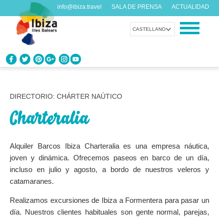
info@ibiza.travel
SALA DE PRENSA
ACTUALIDAD
CASTELLANO
CONOCE IBIZA
¿Qué sabes de la isla?
DIRECTORIO: CHÁRTER NAÚTICO
Charteralia
DISFRUTA IBIZA
Propuestas para todos los gustos
Alquiler Barcos Ibiza Charteralia es una empresa náutica,
AGENDA
joven y dinámica. Ofrecemos paseos en barco de un día,
Cada día algo nuevo
incluso en julio y agosto, a bordo de nuestros veleros y
catamaranes.
ORGANIZA TU VIAJE
Realizamos excursiones de Ibiza a Formentera para pasar un
Datos prácticos antes de visitarnos
día. Nuestros clientes habituales son gente normal, parejas,