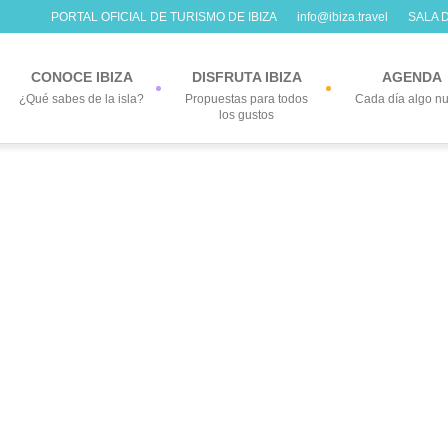
PORTAL OFICIAL DE TURISMO DE IBIZA
info@ibiza.travel
SALA 
CONOCE IBIZA
DISFRUTA IBIZA
AGENDA
¿Qué sabes de la isla?
Propuestas para todos
Cada día algo n
los gustos