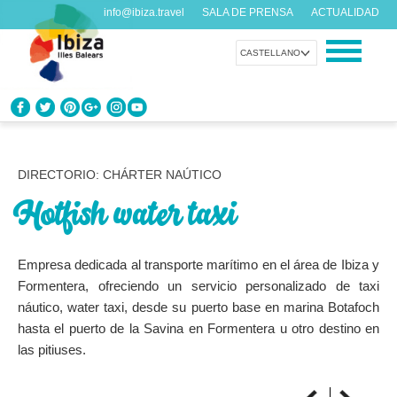
info@ibiza.travel
SALA DE PRENSA
ACTUALIDAD
CASTELLANO
CONOCE IBIZA
¿Qué sabes de la isla?
DIRECTORIO: CHÁRTER NAÚTICO
Hotfish water taxi
DISFRUTA IBIZA
Propuestas para todos los gustos
Empresa dedicada al transporte marítimo en el área de Ibiza y
AGENDA
Formentera, ofreciendo un servicio personalizado de taxi
Cada día algo nuevo
náutico, water taxi, desde su puerto base en marina Botafoch
hasta el puerto de la Savina en Formentera u otro destino en
ORGANIZA TU VIAJE
las pitiuses.
Datos prácticos antes de visitarnos