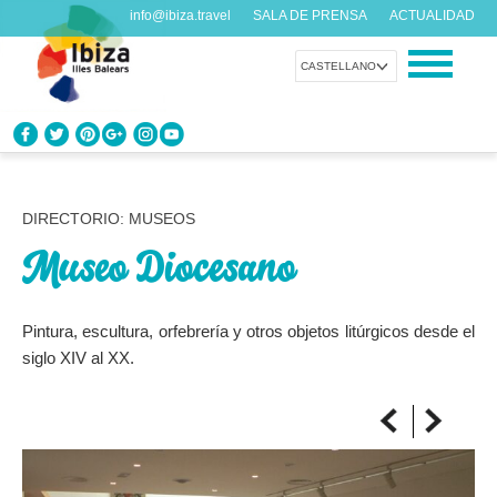
info@ibiza.travel
SALA DE PRENSA
ACTUALIDAD
CASTELLANO
CONOCE IBIZA
¿Qué sabes de la isla?
DIRECTORIO: MUSEOS
Museo Diocesano
DISFRUTA IBIZA
Propuestas para todos los gustos
Pintura, escultura, orfebrería y otros objetos litúrgicos desde el
AGENDA
siglo XIV al XX.
Cada día algo nuevo
ORGANIZA TU VIAJE
Datos prácticos antes de visitarnos