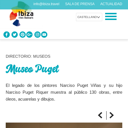
info@ibiza.travel
SALA DE PRENSA
ACTUALIDAD
CASTELLANO
CONOCE IBIZA
¿Qué sabes de la isla?
DIRECTORIO: MUSEOS
Museo Puget
DISFRUTA IBIZA
Propuestas para todos los gustos
El legado de los pintores Narciso Puget Viñas y su hijo
AGENDA
Narciso Puget Riquer muestra al público 130 obras, entre
Cada día algo nuevo
óleos, acuarelas y dibujos.
ORGANIZA TU VIAJE
Datos prácticos antes de visitarnos