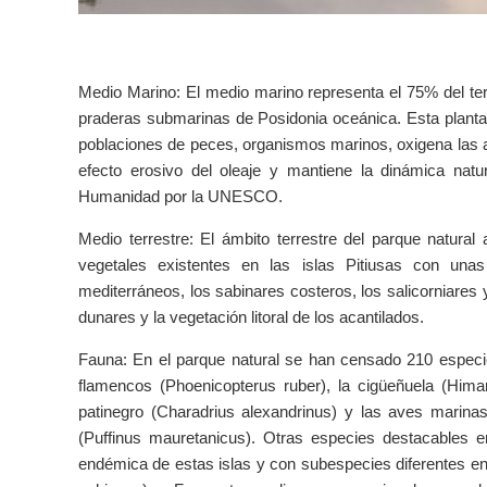
Medio Marino: El medio marino representa el 75% del terr
praderas submarinas de Posidonia oceánica. Esta planta
poblaciones de peces, organismos marinos, oxigena las a
efecto erosivo del oleaje y mantiene la dinámica nat
Humanidad por la UNESCO.
Medio terrestre: El ámbito terrestre del parque natura
vegetales existentes en las islas Pitiusas con una
mediterráneos, los sabinares costeros, los salicorniares 
dunares y la vegetación litoral de los acantilados.
Fauna: En el parque natural se han censado 210 especi
flamencos (Phoenicopterus ruber), la cigüeñuela (Himan
patinegro (Charadrius alexandrinus) y las aves marinas
(Puffinus mauretanicus). Otras especies destacables en 
endémica de estas islas y con subespecies diferentes en l