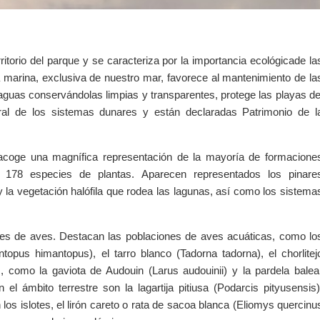
itorio del parque y se caracteriza por la importancia ecológicade la
 marina, exclusiva de nuestro mar, favorece al mantenimiento de la
guas conservándolas limpias y transparentes, protege las playas de
ural de los sistemas dunares y están declaradas Patrimonio de l
l acoge una magnífica representación de la mayoría de formacione
s 178 especies de plantas. Aparecen representados los pinare
y la vegetación halófila que rodea las lagunas, así como los sistema
es de aves. Destacan las poblaciones de aves acuáticas, como lo
topus himantopus), el tarro blanco (Tadorna tadorna), el chorlitej
, como la gaviota de Audouin (Larus audouinii) y la pardela balea
el ámbito terrestre son la lagartija pitiusa (Podarcis pityusensis)
os islotes, el lirón careto o rata de sacoa blanca (Eliomys quercinu